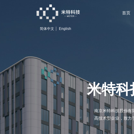
首页
简体中文
English
米特科
南京米特科技股份有
高技术型企业，致力