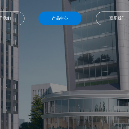
于我们
产品中心
联系我们