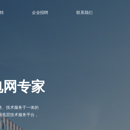
特
企业招聘
联系我们
电网专家
售、技术服务于一体的
用底层技术服务平台，