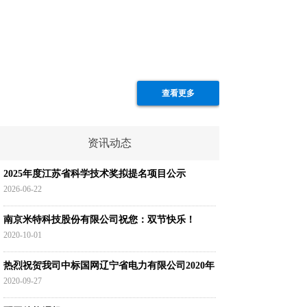
定，推动物联产业的互联互通。
公司联合美国斯坦福大学、中科院高等技术研
究院、南京大学、电子科技大学等国内外知名
高校即科研院所建立产学研联盟......
查看更多
资讯动态
2025年度江苏省科学技术奖拟提名项目公示
2026-06-22
南京米特科技股份有限公司祝您：双节快乐！
2020-10-01
热烈祝贺我司中标国网辽宁省电力有限公司2020年
2020-09-27