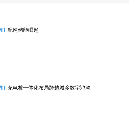
闻]
配网储能崛起
闻]
充电桩一体化布局跨越城乡数字鸿沟